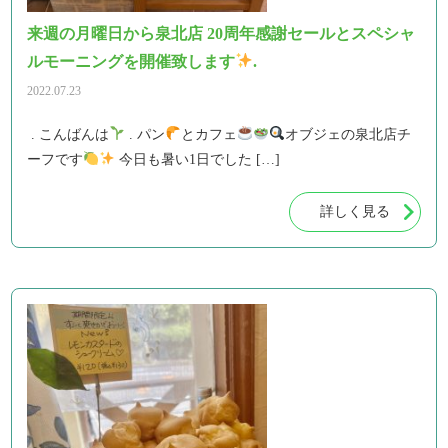
来週の月曜日から泉北店 20周年感謝セールとスペシャ
ルモーニングを開催致します
.
2022.07.23
. こんばんは
. パン
とカフェ
オブジェの泉北店チ
ーフです
今日も暑い1日でした […]
詳しく見る