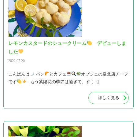
レモンカスタードのシュークリーム
デビューしま
した
2022.07.20
こんばんは
パン
とカフェ
オブジェの泉北店チーフ
です
. もう紫陽花の季節は過ぎて、す […]
詳しく見る