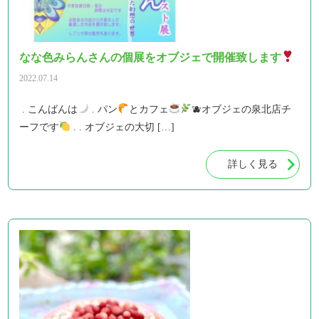
なな色みらんさんの個展をオブジェで開催致します
2022.07.14
. こんばんは
. パン
とカフェ
🫐オブジェの泉北店チ
ーフです
. . オブジェの大切 […]
詳しく見る