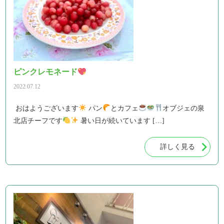
ピンクレモネード
2022.07.12
おはようございます
パン
とカフェ
オブジェの泉
北店チーフです
暑い日が続いています […]
詳しく見る