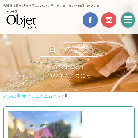
大阪府松原市,堺市南区にあるパン屋・カフェ・ランチの店～オブジェ
日々のこと
About Days
2022年7月 のにっ
き
パンの店 オブジェ
>
2022年
>
7月