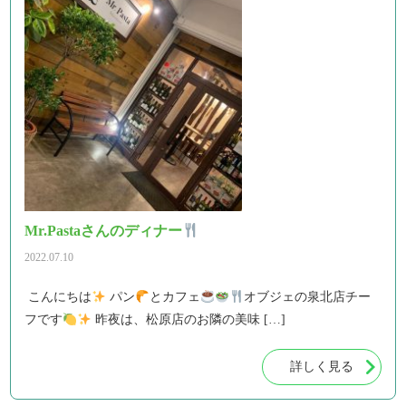
Mr.Pastaさんのディナー
2022.07.10
こんにちは
パン
とカフェ
オブジェの泉北店チー
フです
昨夜は、松原店のお隣の美味 […]
詳しく見る