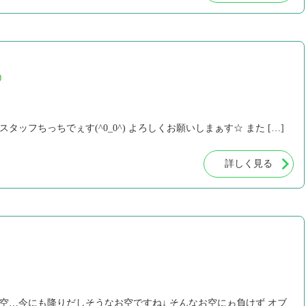
◎
タッフちっちでぇす(^0_0^) よろしくお願いしまぁす☆ また […]
詳しく見る
り空…今にも降りだしそうなお空ですね↓ そんなお空にゎ負けず オブ