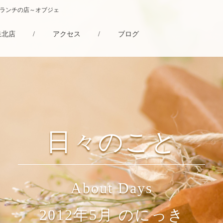
・ランチの店～オブジェ
泉北店
/
アクセス
/
ブログ
日々のこと
About Days
2012年5月 のにっき