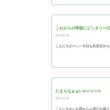
これからの季節にピッタリ〜
2012.05.30
こんにちわ〜っ↑ 今日も松原店からス
たまらなぁぁいd=(^o^)=b
2012.05.29
こんにちわ♪ お昼からゎ何だか曇