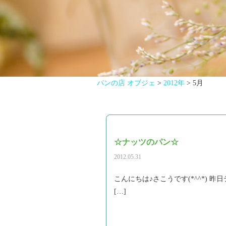
パンの店 オブジェ
>
2012年
>
5月
☆ナッツのパン☆
2012.05.31
こんにちは♪さこうです(*^^*)
[…]