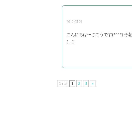
2012.05.21
こんにちは〜さこうです(*^^*)
[…]
1 / 3
1
2
3
»