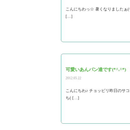
こんにちわっ☆ 暑くなりましたぁ(
[…]
可愛いあんパン達です(*^.^*)
2012.05.22
こんにちわ♪ チョッピリ昨日のサ
ち( […]