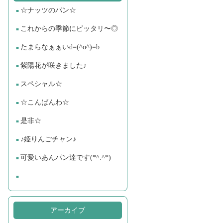
☆ナッツのパン☆
これからの季節にピッタリ〜◎
たまらなぁぁいd=(^o^)=b
紫陽花が咲きました♪
スペシャル☆
☆こんばんわ☆
是非☆
♪姫りんごチャン♪
可愛いあんパン達です(*^.^*)
アーカイブ