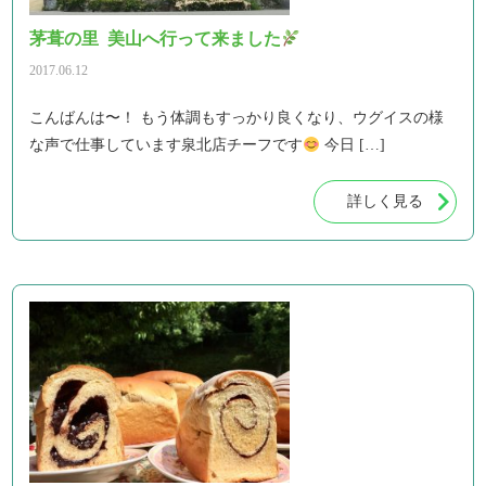
茅葺の里 美山へ行って来ました
2017.06.12
こんばんは〜！ もう体調もすっかり良くなり、ウグイスの様
な声で仕事しています泉北店チーフです
今日 […]
詳しく見る