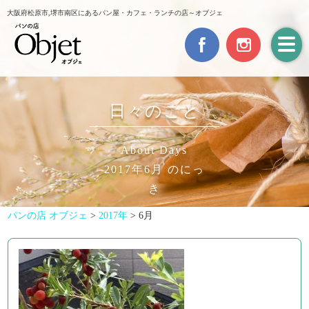
大阪府松原市,堺市南区にあるパン屋・カフェ・ランチの店～オブジェ
日々のこと
About Days
2017年6月 のにっ
き
パンの店 オブジェ
>
2017年
>
6月