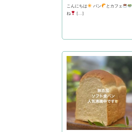
こんにちは
パン
とカフェ
ね
[…]