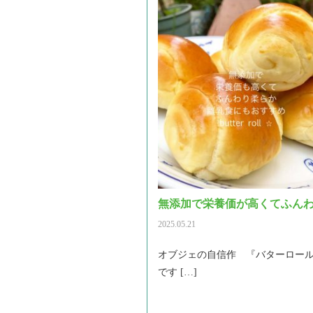
無添加で栄養価が高くてふん
2025.05.21
オブジェの自信作 『バターロー
です […]