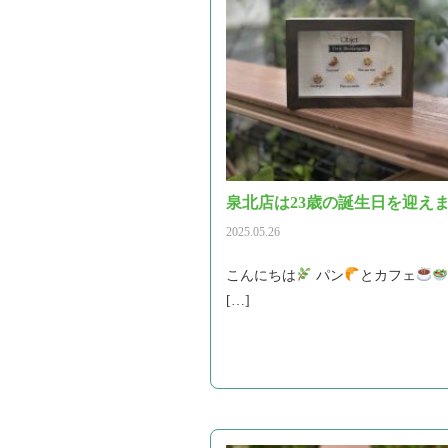
泉北店は23歳の誕生日を迎え
2025.05.26
こんにちは
パン
とカフェ
[…]