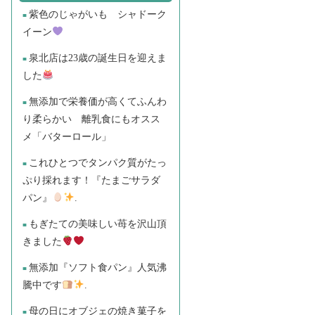
紫色のじゃがいも シャドーク
イーン
泉北店は23歳の誕生日を迎えま
した
無添加で栄養価が高くてふんわ
り柔らかい 離乳食にもオスス
メ「バターロール」
これひとつでタンパク質がたっ
ぷり採れます！『たまごサラダ
パン』
.
もぎたての美味しい苺を沢山頂
きました
無添加『ソフト食パン』人気沸
騰中です
.
母の日にオブジェの焼き菓子を