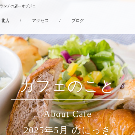
・ランチの店～オブジェ
泉北店
/
アクセス
/
ブログ
カフェのこと
About Cafe
2025年5月 のにっき