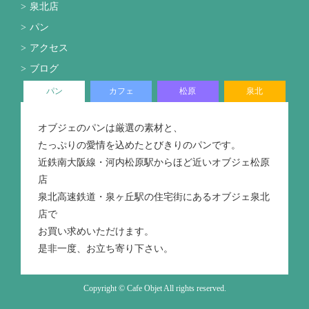
泉北店
パン
アクセス
ブログ
パン
カフェ
松原
泉北
オブジェのパンは厳選の素材と、
たっぷりの愛情を込めたとびきりのパンです。
近鉄南大阪線・河内松原駅からほど近いオブジェ松原
店
泉北高速鉄道・泉ヶ丘駅の住宅街にあるオブジェ泉北
店で
お買い求めいただけます。
是非一度、お立ち寄り下さい。
Copyright © Cafe Objet All rights reserved.