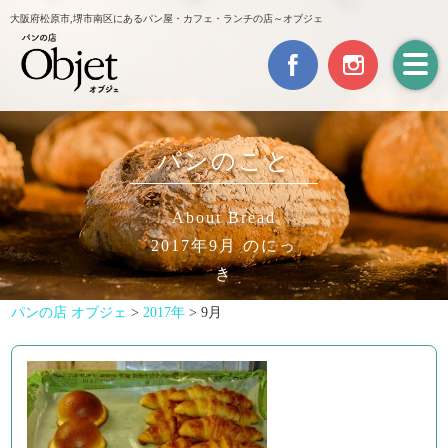
大阪府松原市,堺市南区にあるパン屋・カフェ・ランチの店～オブジェ
パンのこと
About Bread
2017年9月 のにっ
き
パンの店 オブジェ
>
2017年
>
9月