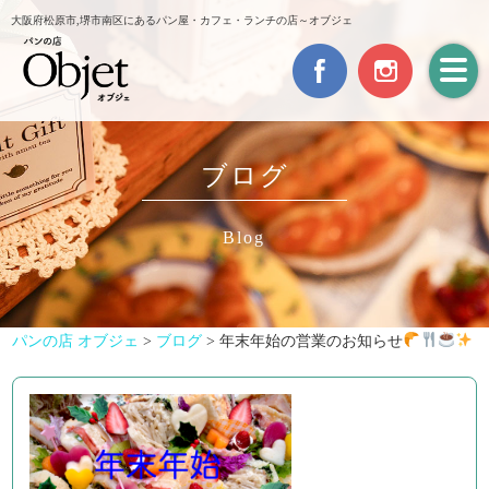
大阪府松原市,堺市南区にあるパン屋・カフェ・ランチの店～オブジェ
ブログ
Blog
パンの店 オブジェ
>
ブログ
>
年末年始の営業のお知らせ