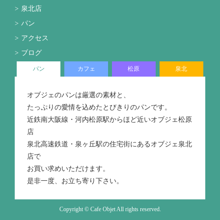
泉北店
パン
アクセス
ブログ
パン
カフェ
松原
泉北
オブジェのパンは厳選の素材と、
たっぷりの愛情を込めたとびきりのパンです。
近鉄南大阪線・河内松原駅からほど近いオブジェ松原
店
泉北高速鉄道・泉ヶ丘駅の住宅街にあるオブジェ泉北
店で
お買い求めいただけます。
是非一度、お立ち寄り下さい。
Copyright © Cafe Objet All rights reserved.