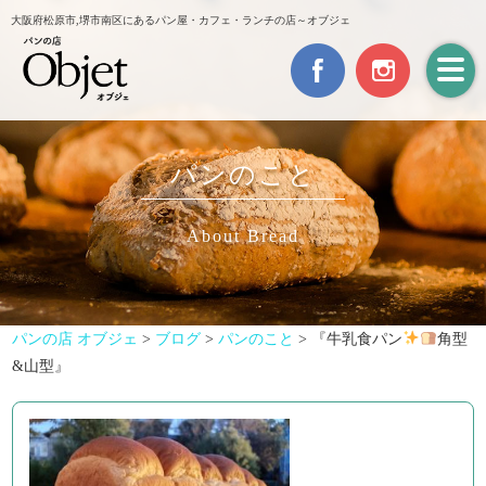
大阪府松原市,堺市南区にあるパン屋・カフェ・ランチの店～オブジェ
パンのこと
About Bread
パンの店 オブジェ
>
ブログ
>
パンのこと
>
『牛乳食パン
角型
&山型』