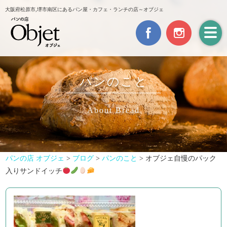
大阪府松原市,堺市南区にあるパン屋・カフェ・ランチの店～オブジェ
パンのこと
About Bread
パンの店 オブジェ
>
ブログ
>
パンのこと
>
オブジェ自慢のパック
入りサンドイッチ