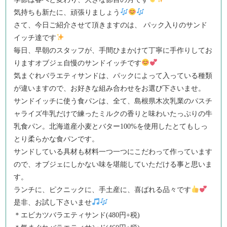
気持ちも新たに、頑張りましょう
さて、今日ご紹介させて頂きますのは、 パック入りのサンド
イッチ達です
毎日、早朝のスタッフが、手間ひまかけて丁寧に手作りしてお
りますオブジェ自慢のサンドイッチです
気まぐれバラエティサンドは、パックによって入っている種類
が違いますので、お好きな組み合わせをお選び下さいませ。
サンドイッチに使う食パンは、全て、島根県木次乳業のパスチ
ャライズ牛乳だけで練ったミルクの香りと味わいたっぷりの牛
乳食パン。北海道産小麦とバター100%を使用したとてもしっ
とり柔らかな食パンです。
サンドしている具材も材料一つ一つにこだわって作っています
ので、オブジェにしかない味を堪能していただける事と思いま
す。
ランチに、ピクニックに、手土産に、喜ばれる品々です
是非、お試し下さいませ
＊エビカツバラエティサンド(480円+税)