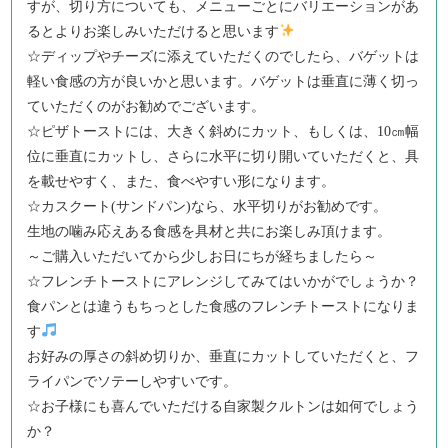
すが、切り方についても、メニューごとにバリエーションがあ
るとよりお楽しみいただけると思います
☆ディップやチーズに添えていただくのでしたら、バゲットは
軽い食感の方が良いかと思います。バゲットは垂直に薄く切っ
ていただくのがお勧めでございます。
☆ピザトーストには、大きく斜めにカット、もしくは、10㎝幅
位に垂直にカットし、さらに水平に切り開いていただくと、具
を載せやすく、また、食べやすい形になります。
☆カスクート(サンドパン)なら、水平切りがお勧めです。
生地の噛み応えある食感を具材と共にお楽しみ頂けます。
～ご購入いただいてから少しお日にちが経ちましたら～
☆フレンチトーストにアレンジしてみてはいかがでしょうか？
食パンとは違うもちっとした食感のフレンチトーストになりま
す
お好みの厚さの斜め切りか、垂直にカットしていただくと、フ
ライパンでソテーしやすいです。
☆お子様にも喜んでいただける自家製クルトンは如何でしょう
か？