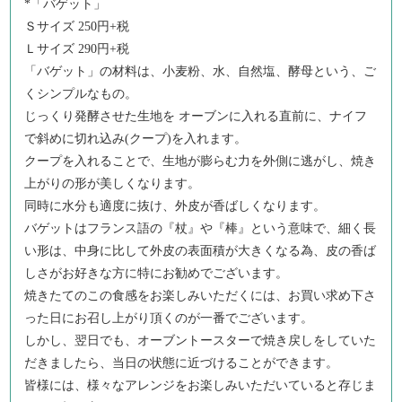
*「バゲット」
Ｓサイズ 250円+税
Ｌサイズ 290円+税
「バゲット」の材料は、小麦粉、水、自然塩、酵母という、ご
くシンプルなもの。
じっくり発酵させた生地を オーブンに入れる直前に、ナイフ
で斜めに切れ込み(クープ)を入れます。
クープを入れることで、生地が膨らむ力を外側に逃がし、焼き
上がりの形が美しくなります。
同時に水分も適度に抜け、外皮が香ばしくなります。
バゲットはフランス語の『杖』や『棒』という意味で、細く長
い形は、中身に比して外皮の表面積が大きくなる為、皮の香ば
しさがお好きな方に特にお勧めでございます。
焼きたてのこの食感をお楽しみいただくには、お買い求め下さ
った日にお召し上がり頂くのが一番でございます。
しかし、翌日でも、オーブントースターで焼き戻しをしていた
だきましたら、当日の状態に近づけることができます。
皆様には、様々なアレンジをお楽しみいただいていると存じま