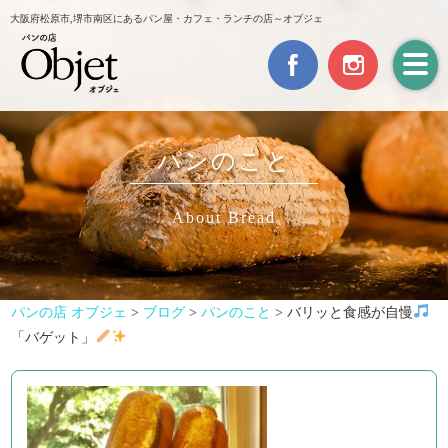
大阪府松原市,堺市南区にあるパン屋・カフェ・ランチの店～オブジェ
パンのこと
About Bread
パンの店 オブジェ
>
ブログ
>
パンのこと
>
バリッと食感が自慢
「バゲット」