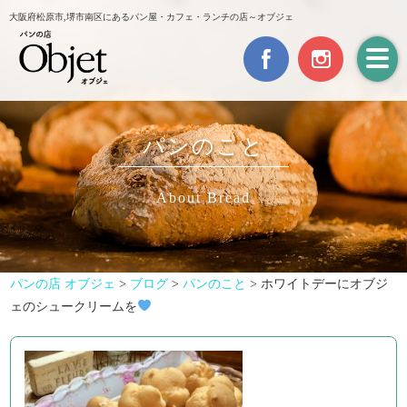
大阪府松原市,堺市南区にあるパン屋・カフェ・ランチの店～オブジェ
パンのこと
About Bread
パンの店 オブジェ
>
ブログ
>
パンのこと
>
ホワイトデーにオブジ
ェのシュークリームを