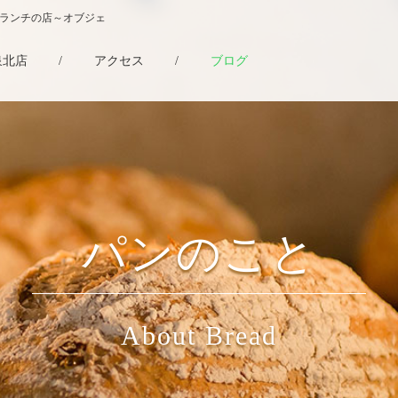
・ランチの店～オブジェ
泉北店
/
アクセス
/
ブログ
パンのこと
About Bread