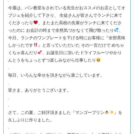
.
今週は、パン教室をされている先生がおススメのお店としてオ
ブジェを紹介して下さり、 生徒さんが皆さんでランチに来て
くださったり
、またまた高校の先輩がランチに来てくださ
ったのに お会計の時まで全然気づかなくて飛び散ったり
、
今日、ランチのワンプレートを下げる時にお客様に『全部美味
しかったです
』と言っていただいた その一言だけで めちゃ
くちゃ喜んだり
、お誕生日に頂いたドライフルーツやかり
んとうをちょっとずつ楽しみながら仕事したり
.
毎日、いろんな幸せを頂きながら過ごしています。
.
皆さま、ありがとうございます。
.
.
さて、この夏、ご好評頂きました『マンゴープリン
』を
久しぶりに作りました。
.