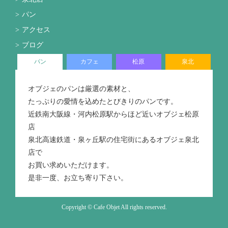
パン
アクセス
ブログ
パン
カフェ
松原
泉北
オブジェのパンは厳選の素材と、
たっぷりの愛情を込めたとびきりのパンです。
近鉄南大阪線・河内松原駅からほど近いオブジェ松原
店
泉北高速鉄道・泉ヶ丘駅の住宅街にあるオブジェ泉北
店で
お買い求めいただけます。
是非一度、お立ち寄り下さい。
Copyright © Cafe Objet All rights reserved.