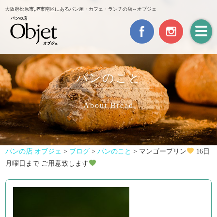
大阪府松原市,堺市南区にあるパン屋・カフェ・ランチの店～オブジェ
パンのこと
About Bread
パンの店 オブジェ
>
ブログ
>
パンのこと
>
マンゴープリン
16日
月曜日まで ご用意致します