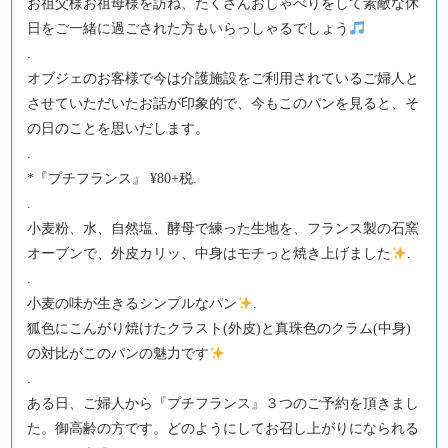
お祖父様お祖母様を訪ね、たくさんおしゃべりをして素敵な休
日をご一緒に過ごされた方もいらっしゃるでしょう
.
オブジェのお客様で今は介護施設をご利用されているご婦人と
させていただいたお話が印象的で、今もこのパンを見ると、そ
の日のことを思いだします。
.
*『プチフランス』 ¥80+税.
.
小麦粉、水、自然塩、酵母で練った生地を、フランス製の石窯
オーブンで、外皮カリッ、中身はモチっと焼き上げました
.
.
小麦の味が生きるシンプルなパン
.
狐色にこんがり焼けたクラスト(外皮)と真珠色のクラム(中身)
の対比がこのパンの魅力です
.
ある日、ご婦人から『プチフランス』３つのご予約を頂きまし
た。御高齢の方です。どのようにしてお召し上がりになられる