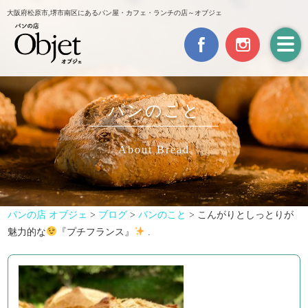
大阪府松原市,堺市南区にあるパン屋・カフェ・ランチの店～オブジェ
パンのこと
About Bread
パンの店 オブジェ
>
ブログ
>
パンのこと
>
こんがりとしっとりが
魅力的な
『プチフランス』
.