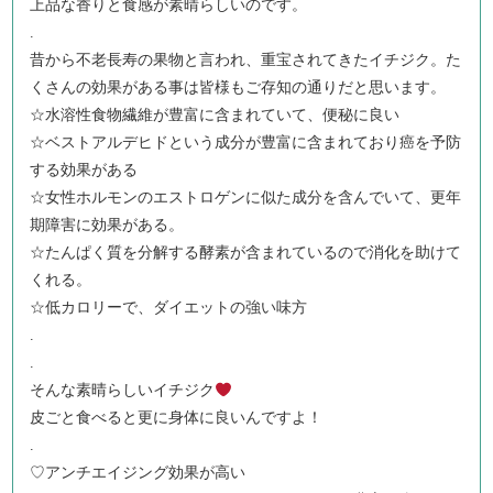
上品な香りと食感が素晴らしいのです。
.
昔から不老長寿の果物と言われ、重宝されてきたイチジク。た
くさんの効果がある事は皆様もご存知の通りだと思います。
☆水溶性食物繊維が豊富に含まれていて、便秘に良い
☆ベストアルデヒドという成分が豊富に含まれており癌を予防
する効果がある
☆女性ホルモンのエストロゲンに似た成分を含んでいて、更年
期障害に効果がある。
☆たんぱく質を分解する酵素が含まれているので消化を助けて
くれる。
☆低カロリーで、ダイエットの強い味方
.
.
そんな素晴らしいイチジク
皮ごと食べると更に身体に良いんですよ！
.
♡アンチエイジング効果が高い