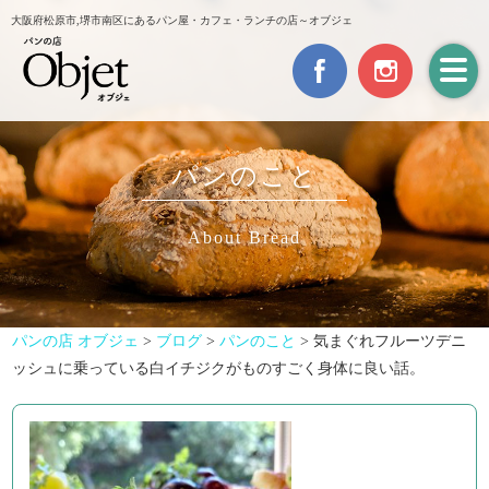
大阪府松原市,堺市南区にあるパン屋・カフェ・ランチの店～オブジェ
パンのこと
About Bread
パンの店 オブジェ
>
ブログ
>
パンのこと
>
気まぐれフルーツデニ
ッシュに乗っている白イチジクがものすごく身体に良い話。