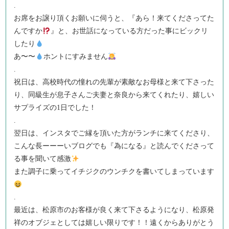
.
お席をお譲り頂くお願いに伺うと、『あら！来てくださってた
んですか
』と、お世話になっている方だった事にビックリ
したり
あ〜〜
ホントにすみません
.
祝日は、高校時代の憧れの先輩が素敵なお母様と来て下さった
り、同級生が息子さんご夫妻と奈良から来てくれたり、嬉しい
サプライズの1日でした！
.
翌日は、インスタでご縁を頂いた方がランチに来てくださり、
こんな長ーーーいブログでも『為になる』と読んでくださって
る事を聞いて感激
また調子に乗ってイチジクのウンチクを書いてしまっています
.
最近は、松原市のお客様が良く来て下さるようになり、松原発
祥のオブジェとしては嬉しい限りです！！遠くからありがとう