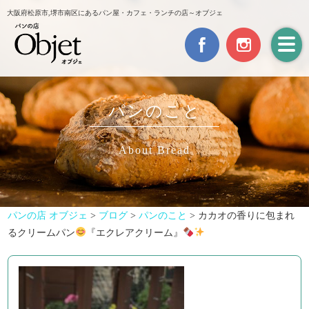
大阪府松原市,堺市南区にあるパン屋・カフェ・ランチの店～オブジェ
パンのこと
About Bread
パンの店 オブジェ
>
ブログ
>
パンのこと
>
カカオの香りに包まれ
るクリームパン
『エクレアクリーム』