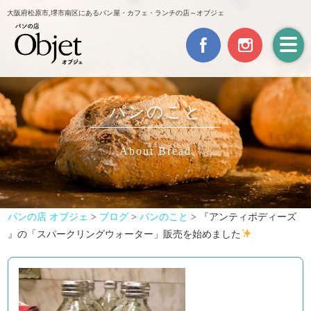
大阪府松原市,堺市南区にあるパン屋・カフェ・ランチの店～オブジェ
パンのこと
About Bread
パンの店 オブジェ
>
ブログ
>
パンのこと
>
『アンティポディーズ
』の「スパークリングウォーター」販売を始めました