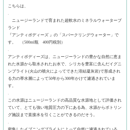
こちらは、
.
ニュージーランドで育まれた超軟水のミネラルウォーターブ
ランド
『アンティポディーズ 』の「スパークリングウォーター」で
す。 （500ml瓶 400円税別）
.
アンティポディーズは、ニュージーランドの豊かな自然に恵ま
れた水源から取水されたお水で、シリカを豊富に含んだイグニ
ンブライト(火山の噴火によってできた溶結凝灰岩)で形成され
る力の帯水層によって50年から300年かけて濾過されていま
す。
.
この水源はニュージーランドの高品質な水源地として評価され
ていて、とても強い地質圧力の下にある為、水源からボトリン
グ施設まで直接水を引くことができるのだそう。
.
密集したイブニングブライトによって自然に濾過されている