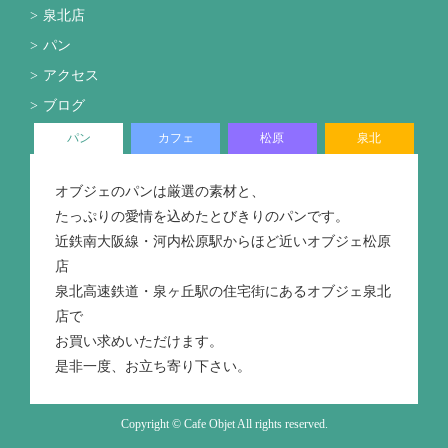
泉北店
パン
アクセス
ブログ
パン
カフェ
松原
泉北
オブジェのパンは厳選の素材と、
たっぷりの愛情を込めたとびきりのパンです。
近鉄南大阪線・河内松原駅からほど近いオブジェ松原
店
泉北高速鉄道・泉ヶ丘駅の住宅街にあるオブジェ泉北
店で
お買い求めいただけます。
是非一度、お立ち寄り下さい。
Copyright © Cafe Objet All rights reserved.