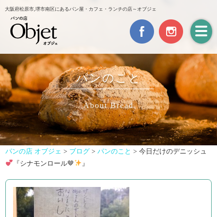
大阪府松原市,堺市南区にあるパン屋・カフェ・ランチの店～オブジェ
パンのこと
About Bread
パンの店 オブジェ
>
ブログ
>
パンのこと
>
今日だけのデニッシュ
『シナモンロール🤎
』