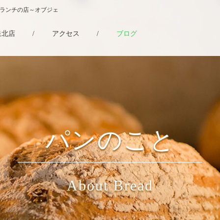
・ランチの店～オブジェ
泉北店
/
アクセス
/
ブログ
パンのこと
About Bread