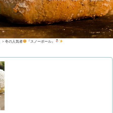
と
>
冬の人気者
『スノーボール』