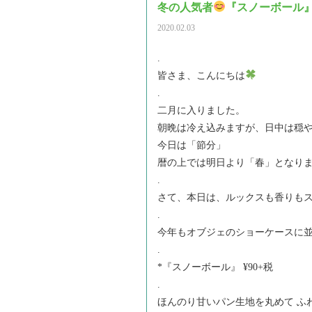
冬の人気者
『スノーボール
2020.02.03
.
皆さま、こんにちは
.
二月に入りました。
朝晩は冷え込みますが、日中は穏
今日は「節分」
暦の上では明日より「春」となり
.
さて、本日は、ルックスも香りも
.
今年もオブジェのショーケースに
.
*『スノーボール』 ¥90+税
.
ほんのり甘いパン生地を丸めて ふ