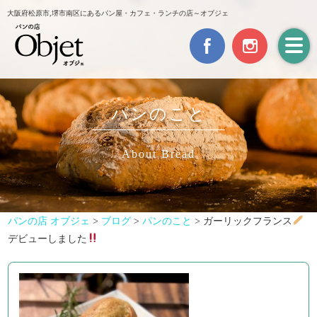
大阪府松原市,堺市南区にあるパン屋・カフェ・ランチの店～オブジェ
パンのこと
About Bread
パンの店 オブジェ
>
ブログ
>
パンのこと
>
ガーリックフランス
デビューしました