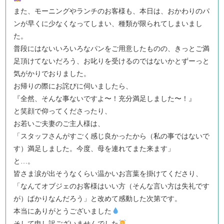
また、モーニングやランチのお客様も、本日は、おかわりのパ
ンが早くに少なくなってしまい、種類が限られてしまいまし
た。
普段にはないいろいろなパンをご用意したものの、きっとご満
足頂けてないだろう、お叱りを受けるのではないかとずーっと
気がかりでおりました。
お帰りの際にお詫びに伺いましたら、
『全然、そんな事ないですよ〜！充分満足しました〜！』
と笑顔で仰ってくださったり、
お若いご夫妻のご主人様は、
「スタッフさんがすごく感じ良かったから（私の事ではないで
す）満足しました。今度、母を連れてまた来ます」
と…。
皆さま涙が出そうなくらい温かいお言葉を掛けてくださり、
「なんてオブジェのお客様はいい方（そんな言い方は失礼です
が）ばかりなんだろう」と改めて感動した次第です。
本当にありがとうございました
そして申し訳ございませんでした