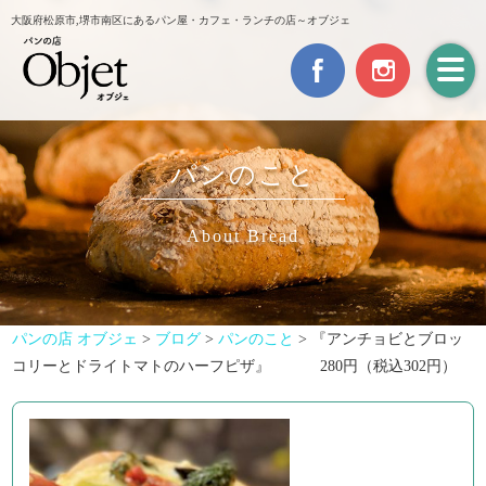
大阪府松原市,堺市南区にあるパン屋・カフェ・ランチの店～オブジェ
パンのこと
About Bread
パンの店 オブジェ
>
ブログ
>
パンのこと
>
『アンチョビとブロッ
コリーとドライトマトのハーフピザ』 280円（税込302円）