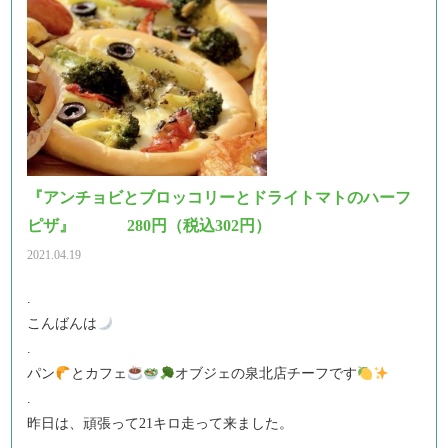
『アンチョビとブロッコリーとドライトマトのハーフ
ピザ』 280円（税込302円）
2021.04.19
.
こんばんは
.
パン
とカフェ
オブジェの泉北店チーフです
.
昨日は、頑張って21キロ走って来ました。