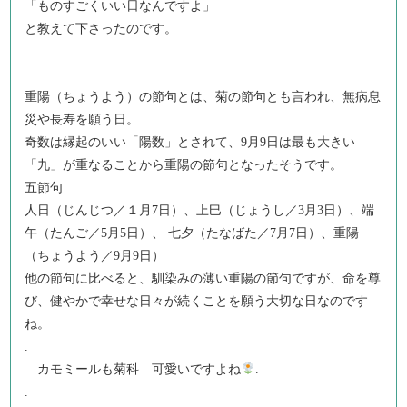
「ものすごくいい日なんですよ」
と教えて下さったのです。
重陽（ちょうよう）の節句とは、菊の節句とも言われ、無病息
災や長寿を願う日。
奇数は縁起のいい「陽数」とされて、9月9日は最も大きい
「九」が重なることから重陽の節句となったそうです。
五節句
人日（じんじつ／１月7日）、上巳（じょうし／3月3日）、端
午（たんご／5月5日）、 七夕（たなばた／7月7日）、重陽
（ちょうよう／9月9日）
他の節句に比べると、馴染みの薄い重陽の節句ですが、命を尊
び、健やかで幸せな日々が続くことを願う大切な日なのです
ね。
.
カモミールも菊科 可愛いですよね
.
.