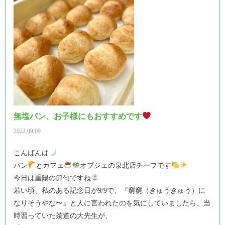
無塩パン、お子様にもおすすめです
2022.09.09
こんばんは
パン
とカフェ
オブジェの泉北店チーフです
今日は重陽の節句ですね
若い頃、私のある記念日が9/9で、『窮窮（きゅうきゅう）に
なりそうやな〜』と人に言われたのを気にしていましたら、当
時習っていた茶道の大先生が、