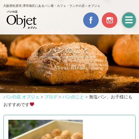
大阪府松原市,堺市南区にあるパン屋・カフェ・ランチの店～オブジェ
パンのこと
About Bread
パンの店 オブジェ
>
ブログ
>
パンのこと
>
無塩パン、お子様にも
おすすめです