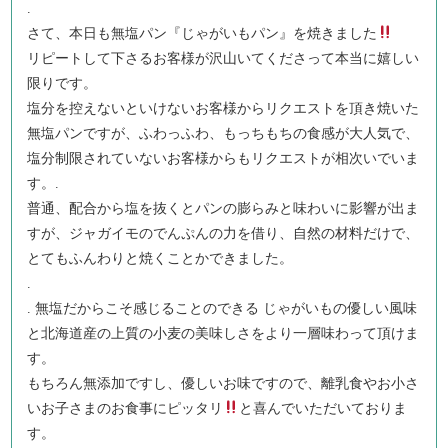
.
さて、本日も無塩パン『じゃがいもパン』を焼きました
リピートして下さるお客様が沢山いてくださって本当に嬉しい
限りです。
塩分を控えないといけないお客様からリクエストを頂き焼いた
無塩パンですが、ふわっふわ、もっちもちの食感が大人気で、
塩分制限されていないお客様からもリクエストが相次いでいま
す。.
普通、配合から塩を抜くとパンの膨らみと味わいに影響が出ま
すが、ジャガイモのでんぷんの力を借り、自然の材料だけで、
とてもふんわりと焼くことかできました。
.
. 無塩だからこそ感じることのできる じゃがいもの優しい風味
と北海道産の上質の小麦の美味しさをより一層味わって頂けま
す。
もちろん無添加ですし、優しいお味ですので、離乳食やお小さ
いお子さまのお食事にピッタリ
と喜んでいただいておりま
す。