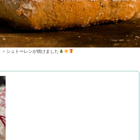
と
>
シュトーレンが焼けました