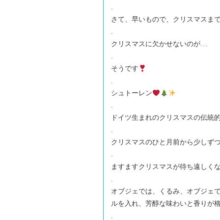
.
さて、早いもので、クリスマスまで
.
クリスマスに欠かせないのが…
.
そうです
.
シュトーレン
.
ドイツ生まれのクリスマスの伝統的
.
クリスマスのひと月前から少しず
.
ますますクリスマスが待ち遠しく
.
オブジェでは、くるみ、オブジェ
ルを入れ、芳醇な味わいと香りが
.