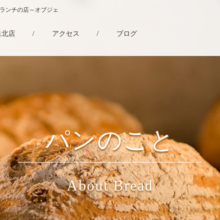
・ランチの店～オブジェ
泉北店
/
アクセス
/
ブログ
パンのこと
About Bread