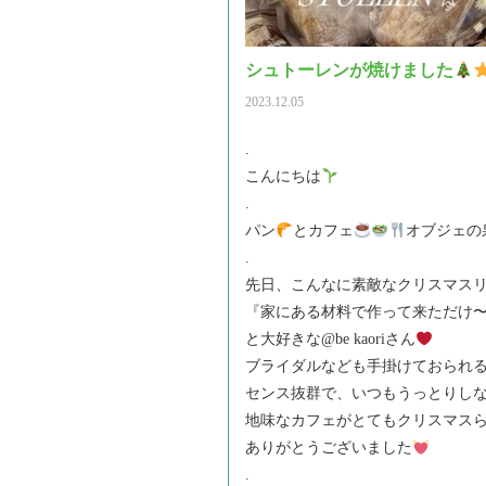
シュトーレンが焼けました
2023.12.05
.
こんにちは
.
パン
とカフェ
オブジェの
.
先日、こんなに素敵なクリスマス
『家にある材料で作って来ただけ
と大好きな@be kaoriさん
ブライダルなども手掛けておられ
センス抜群で、いつもうっとりし
地味なカフェがとてもクリスマス
ありがとうございました
.