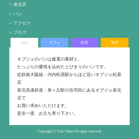
泉北店
パン
アクセス
ブログ
パン
カフェ
松原
泉北
オブジェのパンは厳選の素材と、
たっぷりの愛情を込めたとびきりのパンです。
近鉄南大阪線・河内松原駅からほど近いオブジェ松原
店
泉北高速鉄道・泉ヶ丘駅の住宅街にあるオブジェ泉北
店で
お買い求めいただけます。
是非一度、お立ち寄り下さい。
Copyright © Cafe Objet All rights reserved.