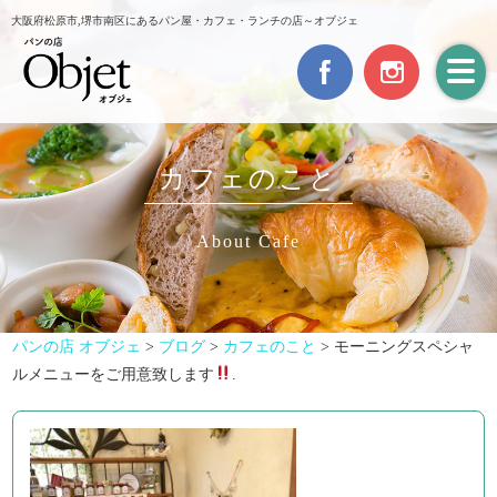
大阪府松原市,堺市南区にあるパン屋・カフェ・ランチの店～オブジェ
カフェのこと
About Cafe
パンの店 オブジェ
>
ブログ
>
カフェのこと
>
モーニングスペシャ
ルメニューをご用意致します
.