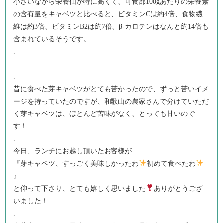
小さいながら栄養価が特に高くて、可食部100gあたりの栄養素
の含有量をキャベツと比べると、ビタミンCは約4倍、食物繊
維は約3倍、ビタミンB2は約7倍、β-カロテンはなんと約14倍も
含まれているそうです。
.
.
.
昔に食べた芽キャベツがとても苦かったので、ずっと苦いイメ
ージを持っていたのですが、和歌山の農家さんで分けていただ
く芽キャベツは、ほとんど苦味がなく、とっても甘いので
す！.
.
今日、ランチにお越し頂いたお客様が
『芽キャベツ、すっごく美味しかったわ
初めて食べたわ
』
と仰って下さり、とても嬉しく思いました
ありがとうござ
いました！
.