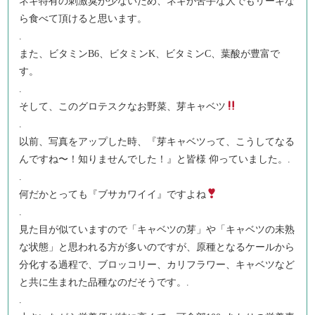
ネギ特有の刺激臭が少ないため、ネギが苦手な人でもリーキな
ら食べて頂けると思います。
.
また、ビタミンB6、ビタミンK、ビタミンC、葉酸が豊富で
す。
.
そして、このグロテスクなお野菜、芽キャベツ
.
以前、写真をアップした時、『芽キャベツって、こうしてなる
んですね〜！知りませんでした！』と皆様 仰っていました。.
.
何だかとっても『ブサカワイイ』ですよね
.
見た目が似ていますので「キャベツの芽」や「キャベツの未熟
な状態」と思われる方が多いのですが、原種となるケールから
分化する過程で、ブロッコリー、カリフラワー、キャベツなど
と共に生まれた品種なのだそうです。.
.