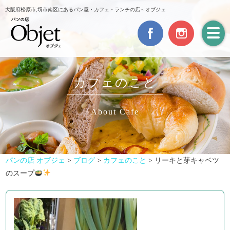
大阪府松原市,堺市南区にあるパン屋・カフェ・ランチの店～オブジェ
カフェのこと
About Cafe
パンの店 オブジェ
>
ブログ
>
カフェのこと
>
リーキと芽キャベツ
のスープ