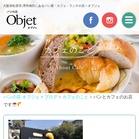
大阪府松原市,堺市南区にあるパン屋・カフェ・ランチの店～オブジェ
カフェのこと
About Cafe
パンの店 オブジェ
>
ブログ
>
カフェのこと
>
パンとカフェのお店
です