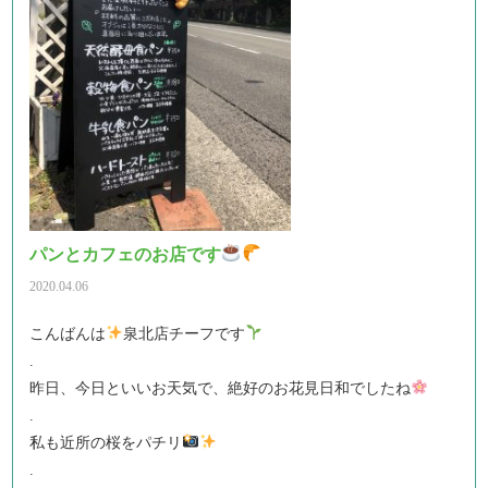
パンとカフェのお店です
2020.04.06
こんばんは
泉北店チーフです
.
昨日、今日といいお天気で、絶好のお花見日和でしたね
.
私も近所の桜をパチリ
.