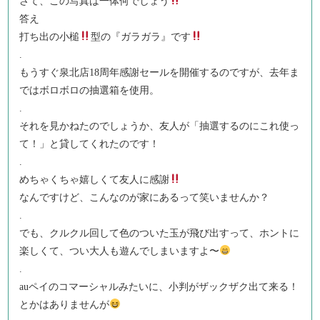
さて、この写真は一体何でしょう
答え
打ち出の小槌
型の『ガラガラ』です
.
もうすぐ泉北店18周年感謝セールを開催するのですが、去年ま
ではボロボロの抽選箱を使用。
.
それを見かねたのでしょうか、友人が「抽選するのにこれ使っ
て！」と貸してくれたのです！
.
めちゃくちゃ嬉しくて友人に感謝
なんですけど、こんなのが家にあるって笑いませんか？
.
でも、クルクル回して色のついた玉が飛び出すって、ホントに
楽しくて、つい大人も遊んでしまいますよ〜
.
auペイのコマーシャルみたいに、小判がザックザク出て来る！
とかはありませんが