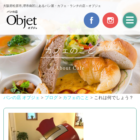
大阪府松原市,堺市南区にあるパン屋・カフェ・ランチの店～オブジェ
カフェのこと
About Cafe
パンの店 オブジェ
>
ブログ
>
カフェのこと
>
これは何でしょう？