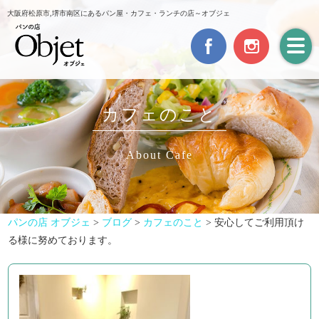
大阪府松原市,堺市南区にあるパン屋・カフェ・ランチの店～オブジェ
カフェのこと
About Cafe
パンの店 オブジェ
>
ブログ
>
カフェのこと
>
安心してご利用頂け
る様に努めております。