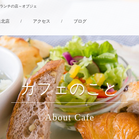
・ランチの店～オブジェ
泉北店
/
アクセス
/
ブログ
カフェのこと
About Cafe