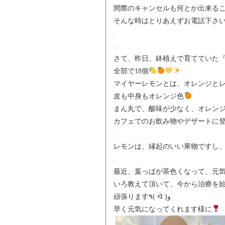
間際のキャンセルも何とか出来る
そんな時はとりあえずお電話下さ
.
.
さて、昨日、鉢植えで育てていた
全部で18個
マイヤーレモンとは、オレンジと
皮も中身もオレンジ色
まん丸で、酸味が少なく、オレン
カフェでのお飲み物やデザートに
.
レモンは、縁起のいい果物ですし
.
最近、葉っぱが茶色くなって、元
いろ教えて頂いて、今から治療を
頑張ります٩( ᐛ )و
早く元気になってくれます様に