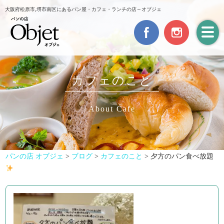
大阪府松原市,堺市南区にあるパン屋・カフェ・ランチの店～オブジェ
カフェのこと
About Cafe
パンの店 オブジェ
>
ブログ
>
カフェのこと
>
夕方のパン食べ放題