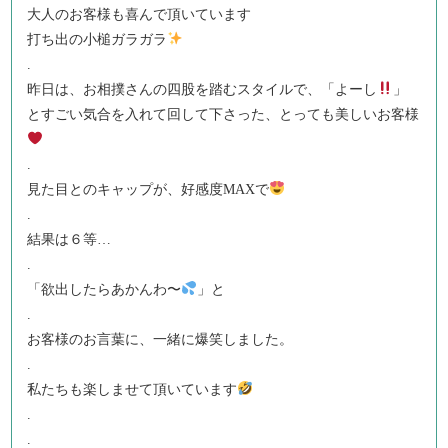
大人のお客様も喜んで頂いています
打ち出の小槌ガラガラ
.
昨日は、お相撲さんの四股を踏むスタイルで、「よーし
」
とすごい気合を入れて回して下さった、とっても美しいお客様
.
見た目とのキャップが、好感度MAXで
.
結果は６等…
.
「欲出したらあかんわ〜
」と
.
お客様のお言葉に、一緒に爆笑しました。
.
私たちも楽しませて頂いています
.
.