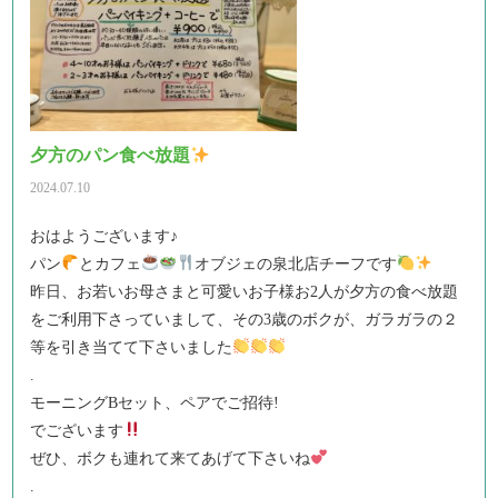
夕方のパン食べ放題
2024.07.10
おはようございます♪
パン
とカフェ
オブジェの泉北店チーフです
昨日、お若いお母さまと可愛いお子様お2人が夕方の食べ放題
をご利用下さっていまして、その3歳のボクが、ガラガラの２
等を引き当てて下さいました
.
モーニングBセット、ペアでご招待!
でございます
ぜひ、ボクも連れて来てあげて下さいね
.