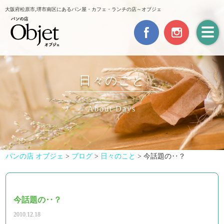
大阪府松原市,堺市南区にあるパン屋・カフェ・ランチの店～オブジェ
日々のこと
About Days
パンの店 オブジェ
>
ブログ
>
日々のこと
>
今話題の‥？
今話題の‥？
2010.12.18