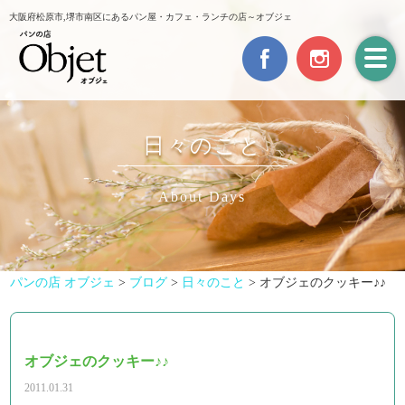
大阪府松原市,堺市南区にあるパン屋・カフェ・ランチの店～オブジェ
日々のこと
About Days
パンの店 オブジェ
>
ブログ
>
日々のこと
>
オブジェのクッキー♪♪
オブジェのクッキー♪♪
2011.01.31