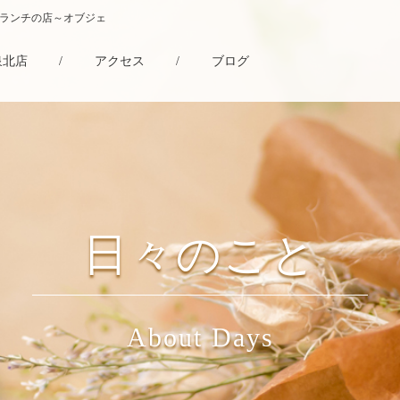
・ランチの店～オブジェ
泉北店
/
アクセス
/
ブログ
日々のこと
About Days