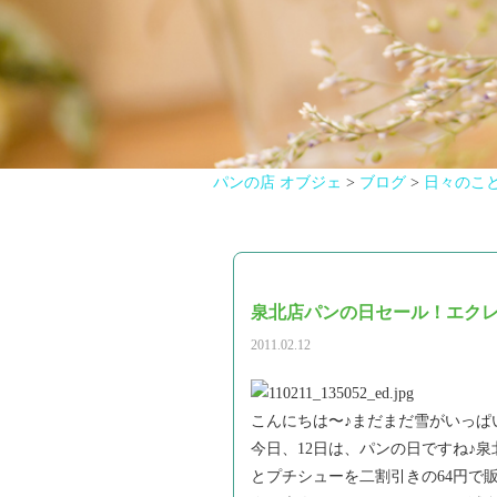
パンの店 オブジェ
>
ブログ
>
日々のこ
泉北店パンの日セール！エクレ
2011.02.12
こんにちは〜♪まだまだ雪がいっぱい
今日、12日は、パンの日ですね♪
とプチシューを二割引きの64円で販