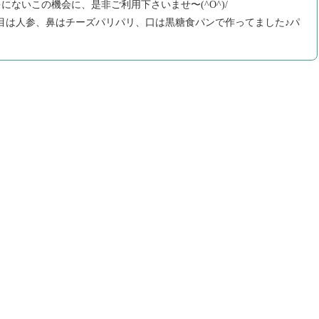
ないこの機会に、是非ご利用下さいませ〜(^O^)/
。目は人参、鼻はチーズパリパリ、口は黒糖食パンで作ってました♪パ
ゞ