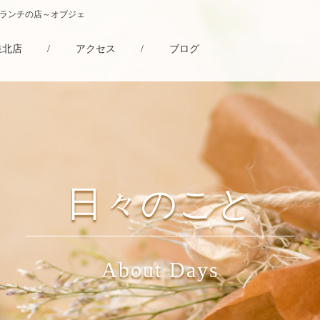
・ランチの店～オブジェ
泉北店
/
アクセス
/
ブログ
日々のこと
About Days