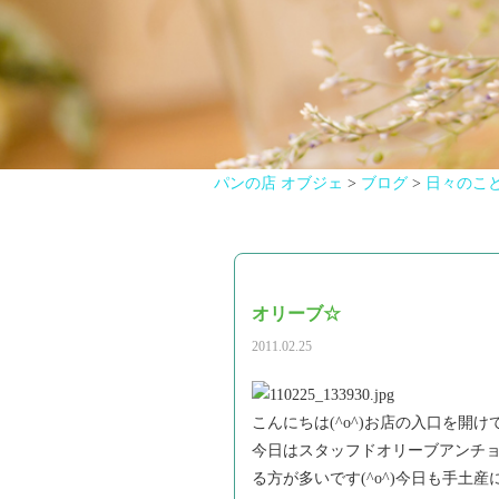
パンの店 オブジェ
>
ブログ
>
日々のこ
オリーブ☆
2011.02.25
こんにちは(^o^)お店の入口を開
今日はスタッフドオリーブアンチ
る方が多いです(^o^)今日も手