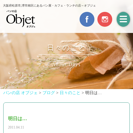
大阪府松原市,堺市南区にあるパン屋・カフェ・ランチの店～オブジェ
日々のこと
About Days
パンの店 オブジェ
>
ブログ
>
日々のこと
>
明日は…
明日は…
2011.04.11