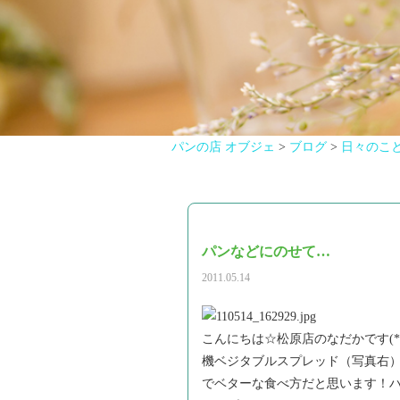
パンの店 オブジェ
>
ブログ
>
日々のこ
パンなどにのせて…
2011.05.14
こんにちは☆松原店のなだかです(
機ベジタブルスプレッド（写真右）
でベターな食べ方だと思います！ハ