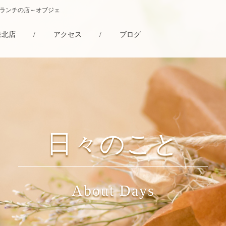
・ランチの店～オブジェ
泉北店
/
アクセス
/
ブログ
日々のこと
About Days