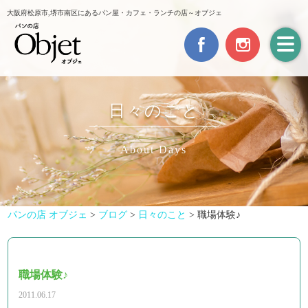
大阪府松原市,堺市南区にあるパン屋・カフェ・ランチの店～オブジェ
日々のこと
About Days
パンの店 オブジェ
>
ブログ
>
日々のこと
>
職場体験♪
職場体験♪
2011.06.17