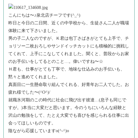
こんにちは〜♪泉北店チーフです(^_^)
昨日と今日の二日間、近くの中学校から、生徒さん二人が職場
体験に来て下さいました。
男の子二人なのですが、Ｋ君は包丁さばきがとても上手で、チ
ョリソー二枚おろしやサンドイッチカットにも積極的に挑戦し
てくれて、上手にこなしてくれました。聞くと、普段からお家
のお手伝いをしてるとのこと…。偉いですね〜☆
Ｈ君も、仕事がとても丁寧で、地味な仕込みのお手伝いも、
黙々と進めてくれました。
真面目に一生懸命取り組んでくれる、好青年お二人でした。お
疲れ様でした〜(^O^)/
就職氷河期のこの時代に社会に飛び出す彼達…(息子も同じで
すが。)本当に大変だと思います。今のうちにいろんな経験と
沢山の勉強をして、たとえ大変でも喜びを感じられる仕事に出
会ってほしいものです。
陰ながら応援していますo(^-^)o