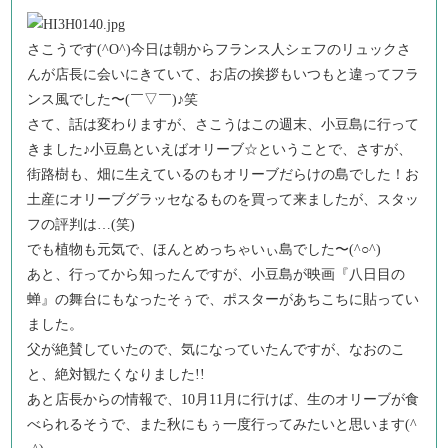
さこうです(^O^)今日は朝からフランス人シェフのリュックさ
んが店長に会いにきていて、お店の挨拶もいつもと違ってフラ
ンス風でした〜(￣▽￣)♪笑
さて、話は変わりますが、さこうはこの週末、小豆島に行って
きました♪小豆島といえばオリーブ☆ということで、さすが、
街路樹も、畑に生えているのもオリーブだらけの島でした！お
土産にオリーブグラッセなるものを買って来ましたが、スタッ
フの評判は…(笑)
でも植物も元気で、ほんとめっちゃいぃ島でした〜(^○^)
あと、行ってから知ったんですが、小豆島が映画『八日目の
蝉』の舞台にもなったそぅで、ポスターがあちこちに貼ってい
ました。
父が絶賛していたので、気になっていたんですが、なおのこ
と、絶対観たくなりました!!
あと店長からの情報で、10月11月に行けば、生のオリーブが食
べられるそうで、また秋にもぅ一度行ってみたいと思います(^