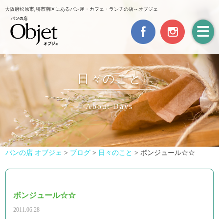
大阪府松原市,堺市南区にあるパン屋・カフェ・ランチの店～オブジェ
日々のこと
About Days
パンの店 オブジェ
>
ブログ
>
日々のこと
>
ボンジュール☆☆
ボンジュール☆☆
2011.06.28