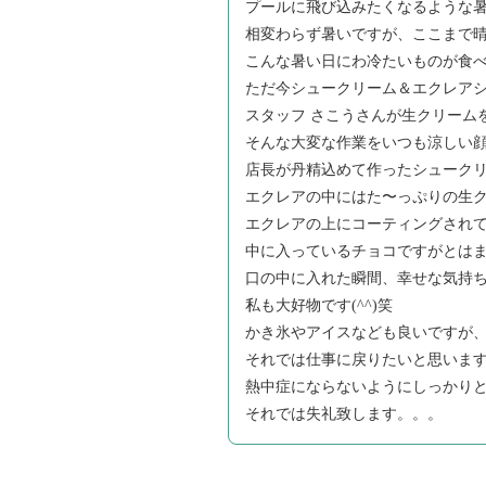
プールに飛び込みたくなるような暑さ
相変わらず暑いですが、ここまで晴れ
こんな暑い日にわ冷たいものが食
ただ今シュークリーム＆エクレアシュ
スタッフ さこうさんが生クリームを
そんな大変な作業をいつも涼しい顔で
店長が丹精込めて作ったシューク
エクレアの中にはた〜っぷりの生
エクレアの上にコーティングされ
中に入っているチョコですがとはまた
口の中に入れた瞬間、幸せな気持ち
私も大好物です(^^)笑
かき氷やアイスなども良いですが、シ
それでは仕事に戻りたいと思いま
熱中症にならないようにしっかり
それでは失礼致します。。。