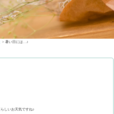
と
>
暑い日には…♪
らしいお天気ですね♪