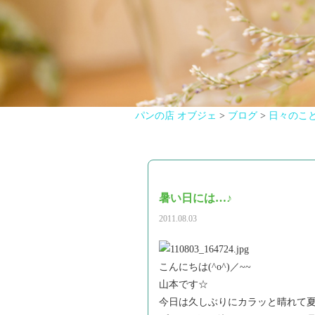
パンの店 オブジェ
>
ブログ
>
日々のこ
暑い日には…♪
2011.08.03
こんにちは(^o^)／~~
山本です☆
今日は久しぶりにカラッと晴れて夏