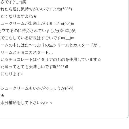
です(~_~)笑
たら逆に気持ちがいいですよね(*^^*)
べたくなりますよね★
ークリームが出来上がりましたo(^o^)o
立てるのに苦労されていました(◎-◎;)笑
こなしている店長はすごいですm(__)m
リームの中にはた〜っぷりの生クリームとカスタードが…
クリームとチョコカスタード…
ているチョコレートはイタリアのものを使用しています☆
違ってとても美味しいです8(*^^*)8
になります♪
ュークリームもいかがでしょうか(^-^)
す★
と水分補給をして下さいね＞＜