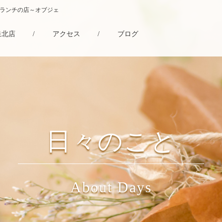
・ランチの店～オブジェ
泉北店
/
アクセス
/
ブログ
日々のこと
About Days