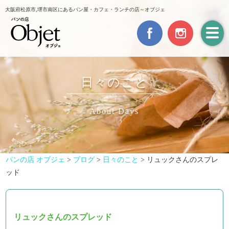
大阪府松原市,堺市南区にあるパン屋・カフェ・ランチの店～オブジェ
日々のこと
About Days
パンの店 オブジェ
>
ブログ
>
日々のこと
>
リュックさんのスプレ
ッド
リュックさんのスプレッド