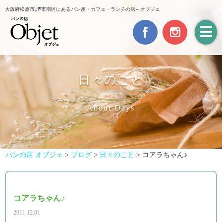
大阪府松原市,堺市南区にあるパン屋・カフェ・ランチの店～オブジェ
日々のこと
About Days
パンの店 オブジェ
>
ブログ
>
日々のこと
>
コアラちゃん♪
コアラちゃん♪
2011.12.01