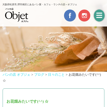
大阪府松原市,堺市南区にあるパン屋・カフェ・ランチの店～オブジェ
日々のこと
About Days
パンの店 オブジェ
>
ブログ
>
日々のこと
>
お花畑みたいです(^^)
☆
お花畑みたいです(^^) ☆