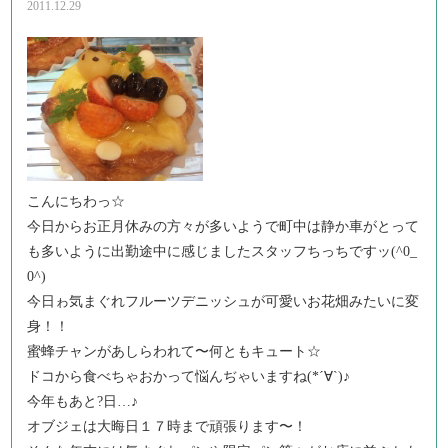
2011.12.29
こんにちわっ☆
今日からお正月休みの方々が多いようで町中は静か車がとって
も多いように出勤途中に感じましたスタッフちっちですッ(^0_
0^)
今日ゎ気まぐれフルーツデニッシュが可愛いお花畑みたいに変
身！！
蜜蜂チャンがあしらわれて〜何ともキュート☆
ドコから食べちゃおかって悩んぢゃいますね(*´∀`)♪
今年もあと?日…♪
オブジェは大晦日１７時まで頑張ります〜！