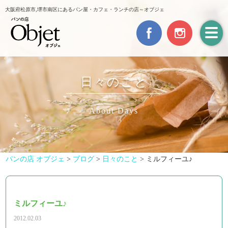
大阪府松原市,堺市南区にあるパン屋・カフェ・ランチの店～オブジェ
日々のこと
About Days
パンの店 オブジェ
>
ブログ
>
日々のこと
>
ミルフィーユ♪
ミルフィーユ♪
2012.02.03