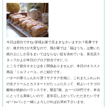
今日は節分ですね♪皆様お家で豆まきなさいますか？私事です
が、後片付けが大変なので、我が家では「福はうち」は敷いた
紙の上にしか豆をまいてはならない掟を決めている、泉北店ス
タッフかよが本日のブログ担当です(^_^)
ところで節分ネタとは全く関係ありませんが、本日のオススメ
商品「ミルフィーユ」のご紹介です。
バターの香りふんわり漂うサクサク生地に、これまたふわふわ
の生クリームとカスタードがたっぷり入って、程よいイチゴの
酸味が絶妙のバランスです。限定7個、お一つ320円です。本当
にとっても美味しいので、是非召し上がっていただきたいです
o(^-^)oパンと一緒によろしければお求め下さいませ。