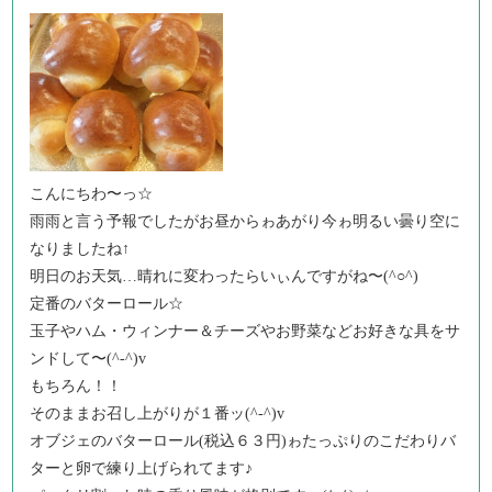
こんにちわ〜っ☆
雨雨と言う予報でしたがお昼からゎあがり今ゎ明るい曇り空に
なりましたね↑
明日のお天気…晴れに変わったらいぃんですがね〜(^○^)
定番のバターロール☆
玉子やハム・ウィンナー＆チーズやお野菜などお好きな具をサ
ンドして〜(^-^)v
もちろん！！
そのままお召し上がりが１番ッ(^-^)v
オブジェのバターロール(税込６３円)ゎたっぷりのこだわりバ
ターと卵で練り上げられてます♪