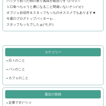
パックリ割った時の香り風味が格別ですっ(^з^)-☆
１口食べちゃうと虜になること間違いないナシ(^q^)
オブジェ自信作＆スタッフちっちのオススメでもあります★
今週のブログトップバッターゎ…
スタッフちッちでしたぁ(^0_0^)
カテゴリー
日々のこと
パンのこと
カフェのこと
最近の投稿
定番です(^^) ☆