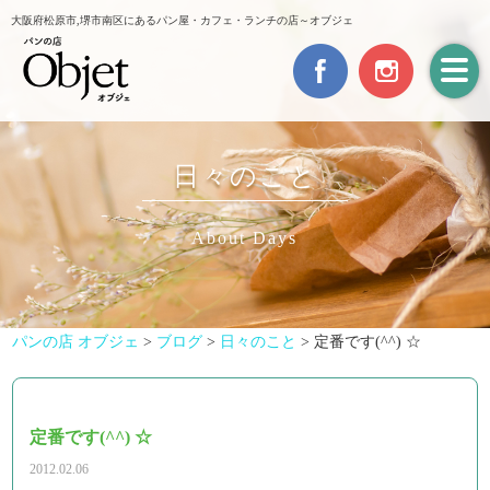
大阪府松原市,堺市南区にあるパン屋・カフェ・ランチの店～オブジェ
日々のこと
About Days
パンの店 オブジェ
>
ブログ
>
日々のこと
>
定番です(^^) ☆
定番です(^^) ☆
2012.02.06