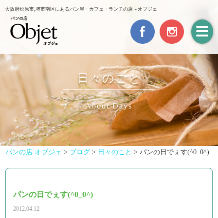
大阪府松原市,堺市南区にあるパン屋・カフェ・ランチの店～オブジェ
日々のこと
About Days
パンの店 オブジェ
>
ブログ
>
日々のこと
>
パンの日でぇす(^0_0^)
パンの日でぇす(^0_0^)
2012.04.12