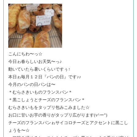
こんにちわ〜っ☆
今日ゎ春らしいお天気〜っ♪
動いていたら暑いくらいですぅ↑
本日ゎ毎月１２日『パンの日』です♪♪
今月のパンの日パンは〜
＊むらさきいものフランスパン＊
＊黒こしょうとチーズのフランスパン＊
むらさきいもをタップリ包みこみました☆
お口に甘いお芋の香りがタップリ広がります(v^ー°)
チーズのフランスパンゎサイコロチーズとアクセントに黒こし
ょうを〜☆