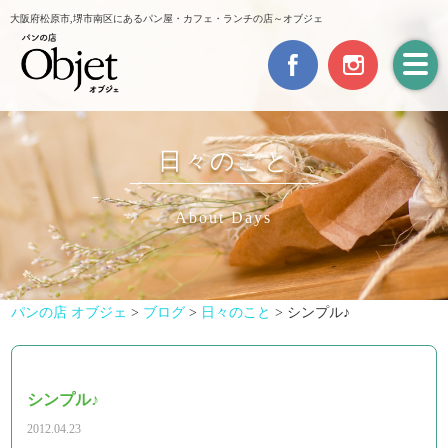
大阪府松原市,堺市南区にあるパン屋・カフェ・ランチの店～オブジェ
日々のこと
About Days
パンの店 オブジェ
>
ブログ
>
日々のこと
>
シンプル♪
シンプル♪
2012.04.23