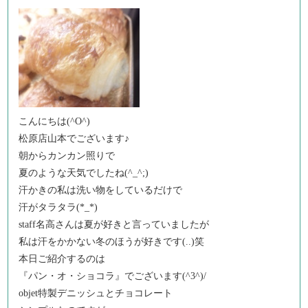
こんにちは(^O^)
松原店山本でございます♪
朝からカンカン照りで
夏のような天気でしたね(^_^;)
汗かきの私は洗い物をしているだけで
汗がタラタラ(*_*)
staff名高さんは夏が好きと言っていましたが
私は汗をかかない冬のほうが好きです(..)笑
本日ご紹介するのは
『パン・オ・ショコラ』でございます(^3^)/
objet特製デニッシュとチョコレート