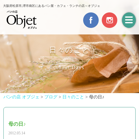
大阪府松原市,堺市南区にあるパン屋・カフェ・ランチの店～オブジェ
日々のこと
About Days
パンの店 オブジェ
>
ブログ
>
日々のこと
>
母の日♪
母の日♪
2012.05.14