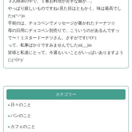
３人姉弟の中で、１番お料理が苦手な娘が…。
やっぱり嬉しいものですね♪見た目はともかく、味は最高でし
たo(^-^)o
手前のは、チョコペンでメッセージが書かれたドーナツ☆
母の日用にチョコペン別売りで、こういうのがあるんですっ
て〜！ミスタードーナツさん、さすがです(^O^)
って、私事ばかりですみませんでしたm(__)m
皆様と私達にとって、今週もいいことがいっぱいありますよう
に(^O^)/
カテゴリー
日々のこと
パンのこと
カフェのこと