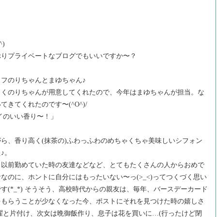
)
ぷりプライベートなブログでもいいですか〜？
フのりちゃんとまゆちゃん♪
よくのりちゃんが用意してくれたので、今年はまゆちゃんが担当。な
きてくれたのです〜(^O^)/
イのいい香り〜！」
ら、香り高く(抹茶の)ふわっふわのめちゃくちゃ美味しいシフォン
♪。
、以前勤めていた時の友達などなど、とてもたくさんの人からおめで
なのに、ホントに自分にはもったいない〜っ(>_<)ってつくづく思い
(*_*) そうそう、高校時代からの親友は、毎年、バースデーカード
をもらうことが少なくなった今、ポストにそれを見つけた時の嬉しさ
濯と片付け、次女は晩御飯作り、息子は花を買いに…(行ったけど閉