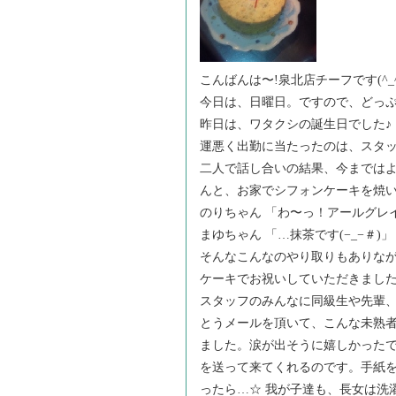
こんばんは〜!泉北店チーフです(^_^
今日は、日曜日。ですので、どっ
昨日は、ワタクシの誕生日でした♪
運悪く出勤に当たったのは、スタッ
二人で話し合いの結果、今までは
んと、お家でシフォンケーキを焼いて
のりちゃん 「わ〜っ！アールグレ
まゆちゃん 「…抹茶です(−_−＃)」
そんなこんなのやり取りもありなが
ケーキでお祝いしていただきました
スタッフのみんなに同級生や先輩
とうメールを頂いて、こんな未熟者
ました。涙が出そうに嬉しかったです
を送って来てくれるのです。手紙
ったら…☆ 我が子達も、長女は洗