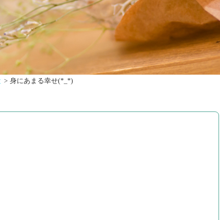
と
>
身にあまる幸せ(*_*)