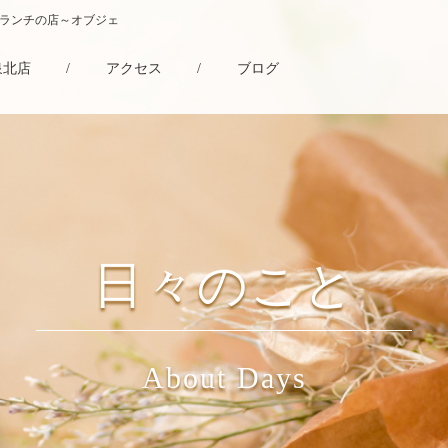
・ランチの店～オブジェ
泉北店
/
アクセス
/
ブログ
日々のこと
About Days