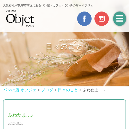
大阪府松原市,堺市南区にあるパン屋・カフェ・ランチの店～オブジェ
日々のこと
About Days
パンの店 オブジェ
>
ブログ
>
日々のこと
>
ふわたま…♪
ふわたま…♪
2012.09.20