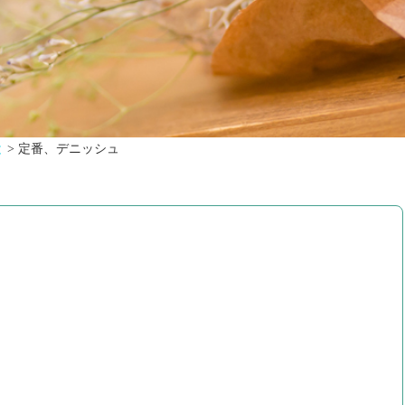
と
>
定番、デニッシュ