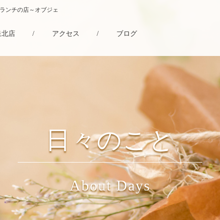
・ランチの店～オブジェ
泉北店
/
アクセス
/
ブログ
日々のこと
About Days