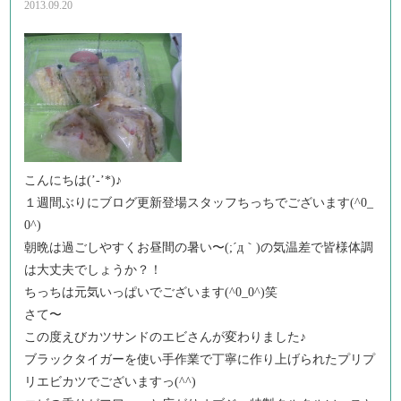
2013.09.20
こんにちは(’-’*)♪
１週間ぶりにブログ更新登場スタッフちっちでございます(^0_
0^)
朝晩は過ごしやすくお昼間の暑い〜(;´д｀)の気温差で皆様体調
は大丈夫でしょうか？！
ちっちは元気いっぱいでございます(^0_0^)笑
さて〜
この度えびカツサンドのエビさんが変わりました♪
ブラックタイガーを使い手作業で丁寧に作り上げられたプリプ
リエビカツでございますっ(^^)