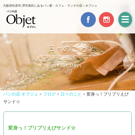
大阪府松原市,堺市南区にあるパン屋・カフェ・ランチの店～オブジェ
日々のこと
About Days
パンの店 オブジェ
>
ブログ
>
日々のこと
>
変身っ！プリプリえび
サンド☆
変身っ！プリプリえびサンド☆